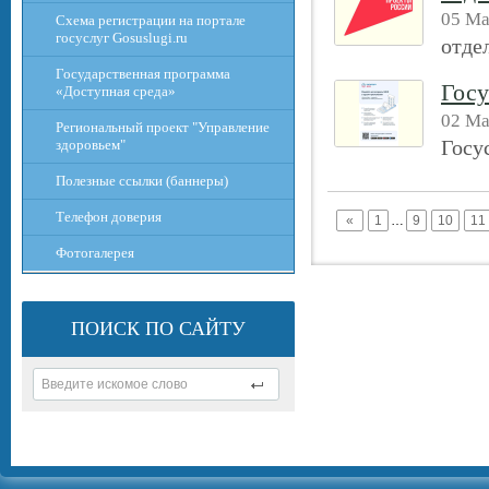
05 Ма
Схема регистрации на портале
госуслуг Gosuslugi.ru
отде
Государственная программа
Госу
«Доступная среда»
02 Ма
Региональный проект "Управление
Госу
здоровьем"
Полезные ссылки (баннеры)
Телефон доверия
«
1
…
9
10
11
Фотогалерея
ПОИСК ПО САЙТУ