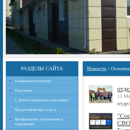
РАЗДЕЛЫ САЙТА
Новости
› Основн
О комплексном центре
отде
Отделения
13 Ма
С Днём Социального работника!
отде
Предоставляемые услуги
"Соц
Профилактика экстремизма и
СВО,
терроризма