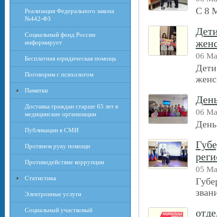
С 8 
Реализация Федерального закона
№442-ФЗ
Дет
Социальный фонд России
жен
информирует
06 Ма
Бесплатная юридическая помощь
Дети
Поговорим с психологом
женс
Памятки
Ден
Доставка граждан старше 65 лет в
06 Ма
медицинские организации
День
Публикации в СМИ
Губе
Протянем руку помощи
реги
Противодействие коррупции
05 Ма
Статистика
Губе
зван
Электронные услуги
Социальный участковый
отде