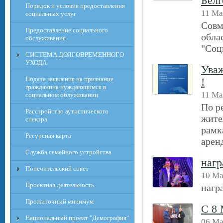
Белг
Порядок и условия предоставления
11 Ма
социальных услуг
Совм
Предоставление социального
обла
обслуживания
"Соц
СИСТЕМА ДОЛГОВРЕМЕННОГО
УХОДА
Уваж
Подача заявления на признание
!
гражданина нуждающимся в
11 Ма
социальном облуживании
По р
Расcтройство аутистического
жите
спектра
рамк
Ресурсная карта
арен
Служба семейного устройства
наг
Попечительский совет
10 Ма
Проектная деятельность
нагр
Прожиточный минимум
С 8 
Национальный проект "Демография"
06 Ма