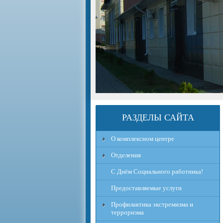
РАЗДЕЛЫ САЙТА
О комплексном центре
Отделения
С Днём Социального работника!
Предоставляемые услуги
Профилактика экстремизма и
терроризма