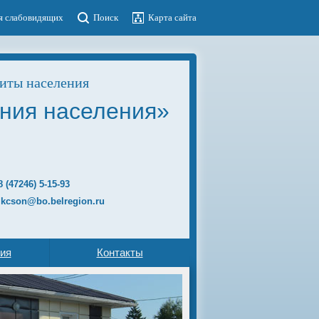
я слабовидящих
Поиск
Карта сайта
иты населения
ния населения»
8 (47246)
5-15-93
 kcson@bo.belregion.ru
ия
Контакты