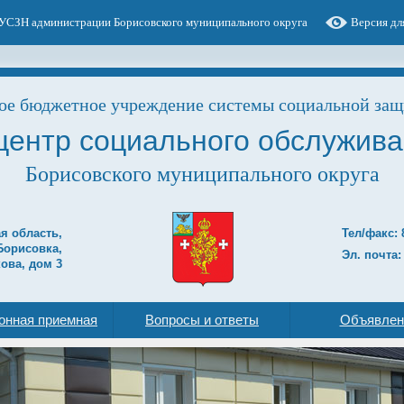
УСЗН администрации Борисовского муниципального округа
Версия дл
е бюджетное учреждение системы социальной защ
центр социального обслужива
Борисовского муниципального округа
ая область,
Тел/факс: 
Борисовка,
Эл. почта:
ова, дом 3
онная приемная
Вопросы и ответы
Объявлен