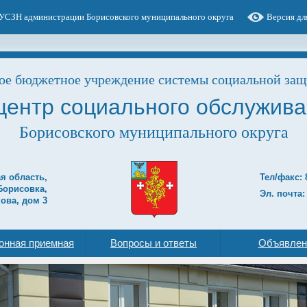
УСЗН администрации Борисовского муниципального округа
Версия дл
е бюджетное учреждение системы социальной защ
центр социального обслужива
Борисовского муниципального округа
ая область,
Тел/факс: 
Борисовка,
Эл. почта:
ова, дом 3
онная приемная
Вопросы и ответы
Объявлен