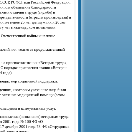
й СССР, РСФСР или Российской Федерации,
ии или объявление благодарности
ками отличия в труде (службе) и
ре деятельности (отрасли производства) и
и, не менее 25 лет для мужчин и 20 лет
гу лет в календарном исчислении;
й Отечественной войны и наличие
ловий или только за продолжительный
 на присвоение звания «Ветеран труда»,
«О порядке присвоения звания «Ветеран
4 года).
дующих мер социальной поддержки:
ениях, к которым указанные лица были
е оказание медицинской помощи (в том
помещения и коммунальных услуг.
ановления (назначения) ветеранам труда
ря 2001 года № 166-ФЗ «О
17 декабря 2001 года 73-ФЗ «О трудовых
вой деятельности.