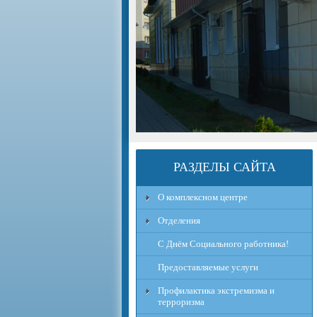
РАЗДЕЛЫ САЙТА
О комплексном центре
Отделения
С Днём Социального работника!
Предоставляемые услуги
Профилактика экстремизма и
терроризма