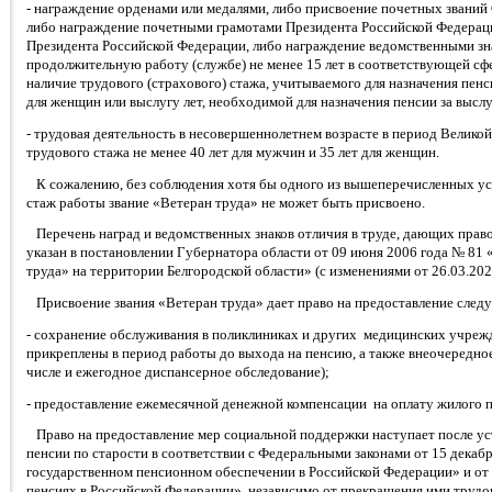
- награждение орденами или медалями, либо присвоение почетных звани
либо награждение почетными грамотами Президента Российской Федерац
Президента Российской Федерации, либо награждение ведомственными зна
продолжительную работу (службе) не менее 15 лет в соответствующей сфе
наличие трудового (страхового) стажа, учитываемого для назначения пенси
для женщин или выслугу лет, необходимой для назначения пенсии за выслу
- трудовая деятельность в несовершеннолетнем возрасте в период Велико
трудового стажа не менее 40 лет для мужчин и 35 лет для женщин.
К сожалению, без соблюдения хотя бы одного из вышеперечисленных ус
стаж работы звание «Ветеран труда» не может быть присвоено.
Перечень наград и ведомственных знаков отличия в труде, дающих право
указан в постановлении Губернатора области от 09 июня 2006 года № 81 
труда» на территории Белгородской области» (с изменениями от 26.03.202
Присвоение звания «Ветеран труда» дает право на предоставление сле
- сохранение обслуживания в поликлиниках и других медицинских учрежд
прикреплены в период работы до выхода на пенсию, а также внеочередно
числе и ежегодное диспансерное обследование);
- предоставление ежемесячной денежной компенсации на оплату жилого 
Право на предоставление мер социальной поддержки наступает после уст
пенсии по старости в соответствии с Федеральными законами от 15 декаб
государственном пенсионном обеспечении в Российской Федерации» и от 
пенсиях в Российской Федерации», независимо от прекращения ими трудо