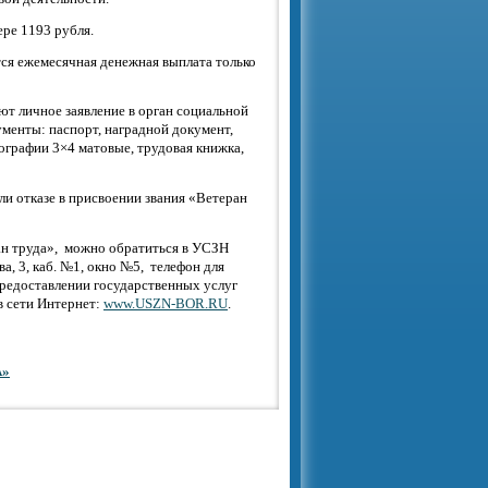
ре 1193 рубля.
ся ежемесячная денежная выплата только
т личное заявление в орган социальной
менты: паспорт, наградной документ,
ографии 3×4 матовые, трудовая книжка,
и отказе в присвоении звания «Ветеран
ан труда», можно обратиться в УСЗН
а, 3, каб. №1, окно №5, телефон для
предоставлении государственных услуг
в сети Интернет:
www.USZN-BOR.RU
.
А»