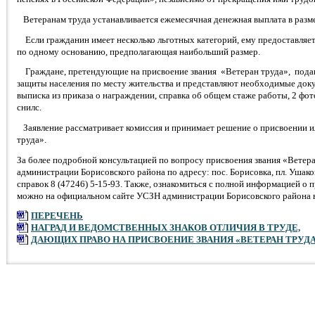
Ветеранам труда устанавливается ежемесячная денежная выплата в разме
Если гражданин имеет несколько льготных категорий, ему предоставляет
по одному основанию, предполагающая наибольший размер.
Граждане, претендующие на присвоение звания «Ветеран труда», подаю
защиты населения по месту жительства и представляют необходимые доку
выписка из приказа о награждении, справка об общем стаже работы, 2 фот
снилс.
Заявление рассматривает комиссия и принимает решение о присвоении ил
труда».
За более подробной консультацией по вопросу присвоения звания «Ветер
администрации Борисовского района по адресу: пос. Борисовка, пл. Ушаков
справок 8 (47246) 5-15-93. Также, ознакомиться с полной информацией о 
можно на официальном сайте УСЗН администрации Борисовского района 
ПЕРЕЧЕНЬ
НАГРАД И ВЕДОМСТВЕННЫХ ЗНАКОВ ОТЛИЧИЯ В ТРУДЕ,
ДАЮЩИХ ПРАВО НА ПРИСВОЕНИЕ ЗВАНИЯ «ВЕТЕРАН ТРУД