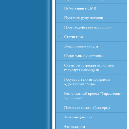
Публикации в СМИ
Протянем руку помощи
Противодействие коррупции
Статистика
Электронные услуги
Социальный участковый
Схема регистрации на портале
госуслуг Gosuslugi.ru
Государственная программа
«Доступная среда»
Региональный проект "Управление
здоровьем"
Полезные ссылки (баннеры)
Телефон доверия
Фотогалерея