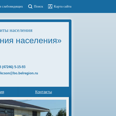
я слабовидящих
Поиск
Карта сайта
иты населения
ния населения»
8 (47246)
5-15-93
 kcson@bo.belregion.ru
ия
Контакты