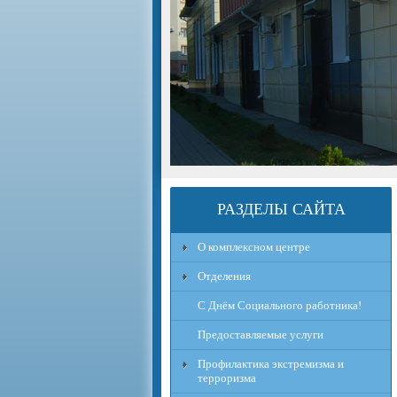
РАЗДЕЛЫ САЙТА
О комплексном центре
Отделения
С Днём Социального работника!
Предоставляемые услуги
Профилактика экстремизма и
терроризма