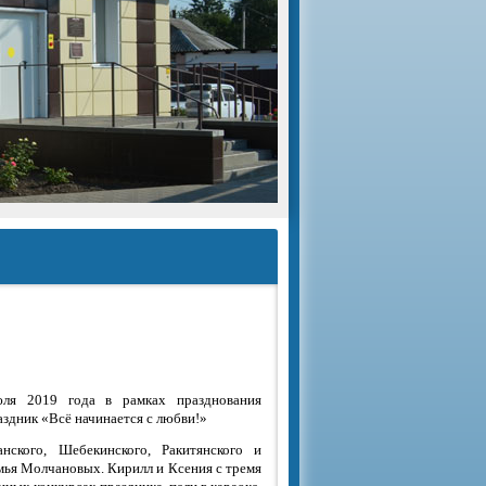
ля 2019 года в рамках празднования
аздник «Всё начинается с любви!»
ского, Шебекинского, Ракитянского и
емья Молчановых. Кирилл и Ксения с тремя