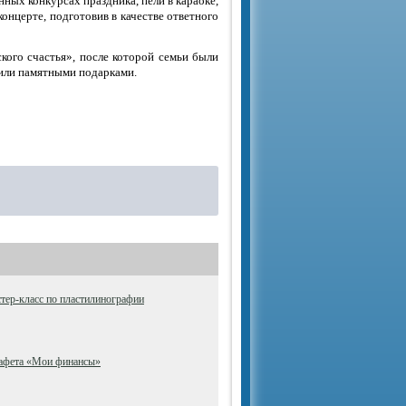
нных конкурсах праздника, пели в караоке,
концерте, подготовив в качестве ответного
кого счастья», после которой семьи были
дили памятными подарками.
тер-класс по пластилинографии
тафета «Мои финансы»