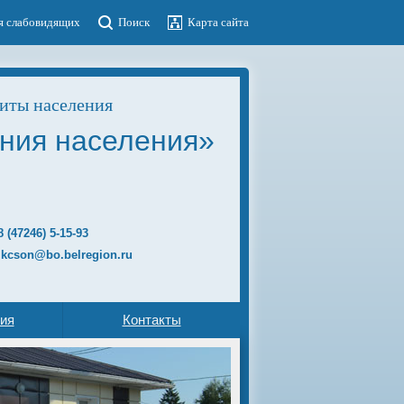
я слабовидящих
Поиск
Карта сайта
иты населения
ния населения»
8 (47246)
5-15-93
 kcson@bo.belregion.ru
ия
Контакты