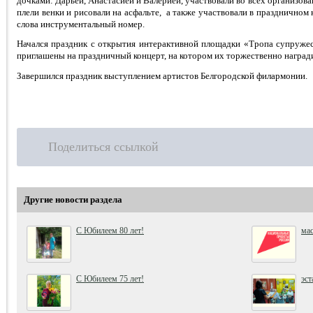
дочками: Дарьей, Анастасией и Валерией, участвовали во всех организова
плели венки и рисовали на асфальте, а также участвовали в праздничном 
слова инструментальный номер.
Начался праздник с открытия интерактивной площадки «Тропа супружес
приглашены на праздничный концерт, на котором их торжественно награ
Завершился праздник выступлением артистов Белгородской филармонии.
Поделиться ссылкой
Другие новости раздела
С Юбилеем 80 лет!
мас
С Юбилеем 75 лет!
эс