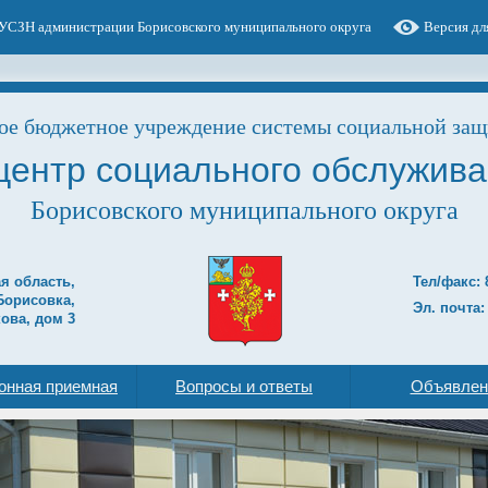
УСЗН администрации Борисовского муниципального округа
Версия дл
е бюджетное учреждение системы социальной защ
центр социального обслужива
Борисовского муниципального округа
ая область,
Тел/факс: 
Борисовка,
Эл. почта:
ова, дом 3
онная приемная
Вопросы и ответы
Объявлен