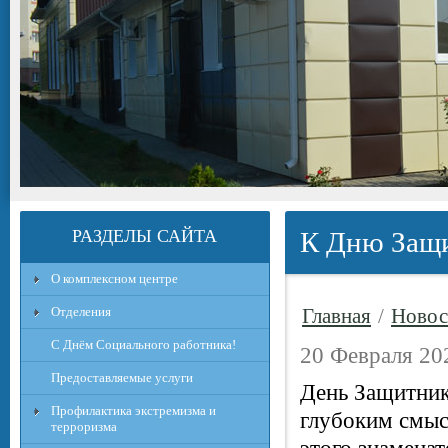
РАЗДЕЛЫ САЙТА
К Дню Защи
О комплексном центре
Отделения
Главная
/
Новос
С Днём Социального работника!
20 Февраля 20
Предоставляемые услуги
День Защитник
Профилактика экстремизма и
глубоким смыс
терроризма