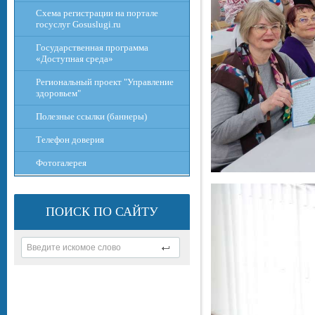
Схема регистрации на портале
госуслуг Gosuslugi.ru
Государственная программа
«Доступная среда»
Региональный проект "Управление
здоровьем"
Полезные ссылки (баннеры)
Телефон доверия
Фотогалерея
ПОИСК ПО САЙТУ