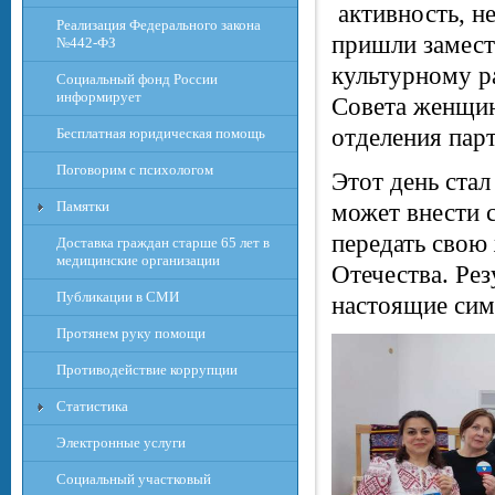
активность, н
Реализация Федерального закона
пришли замест
№442-ФЗ
культурному р
Социальный фонд России
информирует
Совета женщин
отделения пар
Бесплатная юридическая помощь
Поговорим с психологом
Этот день стал
Памятки
может внести с
передать свою
Доставка граждан старше 65 лет в
медицинские организации
Отечества. Рез
Публикации в СМИ
настоящие сим
Протянем руку помощи
Противодействие коррупции
Статистика
Электронные услуги
Социальный участковый