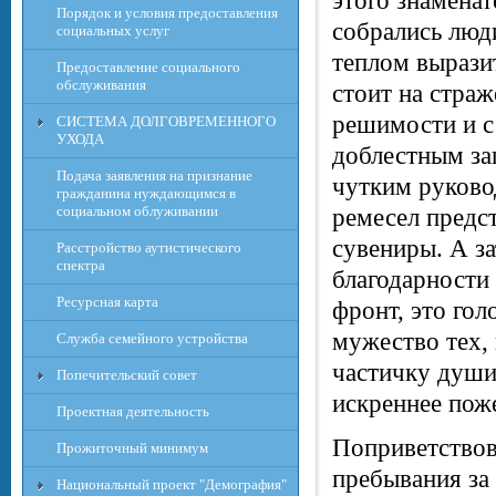
этого знаменат
Порядок и условия предоставления
собрались люд
социальных услуг
теплом вырази
Предоставление социального
обслуживания
стоит на стра
решимости и с
СИСТЕМА ДОЛГОВРЕМЕННОГО
УХОДА
доблестным за
Подача заявления на признание
чутким руково
гражданина нуждающимся в
социальном облуживании
ремесел предс
сувениры. А за
Расcтройство аутистического
спектра
благодарности
Ресурсная карта
фронт, это гол
мужество тех, 
Служба семейного устройства
частичку души
Попечительский совет
искреннее пож
Проектная деятельность
Поприветствов
Прожиточный минимум
пребывания за
Национальный проект "Демография"