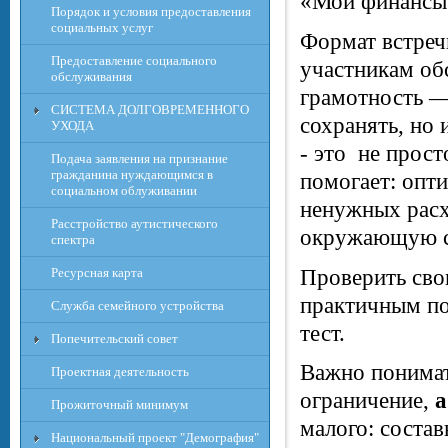
«Мои финансы
Порядок и условия предоставления
социальных услуг
Формат встреч
Предоставление социального
участникам об
обслуживания
грамотность —
СИСТЕМА ДОЛГОВРЕМЕННОГО
сохранять, но
УХОДА
- это не прост
Подача заявления на признание
гражданина нуждающимся в
помогает: опт
социальном облуживании
ненужных расхо
Расcтройство аутистического
окружающую с
спектра
Проверить сво
Ресурсная карта
практичным по
Служба семейного устройства
тест.
Попечительский совет
Важно понимат
Проектная деятельность
ограничение,
Прожиточный минимум
малого: состав
Национальный проект "Демография"