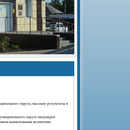
ципального округа, высокие результаты в
муниципального округа награжден
ением наименования коллектива