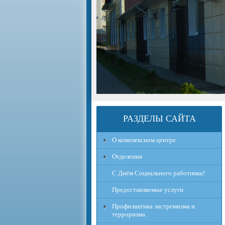
РАЗДЕЛЫ САЙТА
О комплексном центре
Отделения
С Днём Социального работника!
Предоставляемые услуги
Профилактика экстремизма и
терроризма