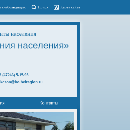
я слабовидящих
Поиск
Карта сайта
иты населения
ния населения»
8 (47246)
5-15-93
 kcson@bo.belregion.ru
ия
Контакты