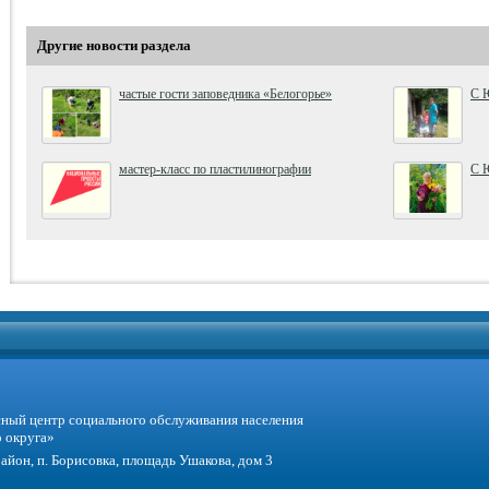
Другие новости раздела
частые гости заповедника «Белогорье»
С 
мастер-класс по пластилинографии
С 
ый центр социального обслуживания населения
 округа»
айон, п. Борисовка, площадь Ушакова, дом 3