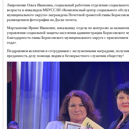
Лавроненко Ольга Ивановна, социальный работник отделения социальног
возраста и инвалидов МБУССЗН «Комплексный центр социального обслуж
муниципального округа» награждена Почетной грамотой главы Борисовск
размещением фотографии на Доске почета.
Мартыненко Ирине Ивановне, начальнику отдела по контролю за назначен
управления социальной защиты населения администрации Борисовского м
благодарность главы Борисовского муниципального округа с присвоение
года».
Поздравляем коллектив и сотрудников с заслуженными наградами, получи
преданность делу помощи людям и бескорыстного служения обществу!