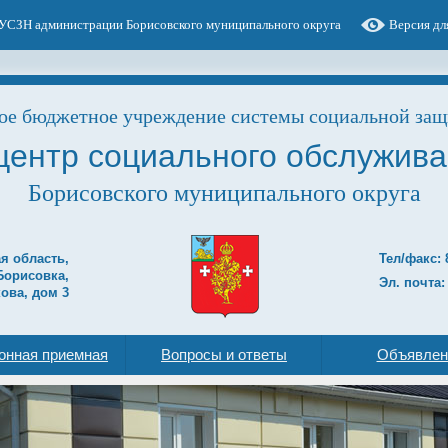
УСЗН администрации Борисовского муниципального округа
Версия дл
е бюджетное учреждение системы социальной защ
центр социального обслужива
Борисовского муниципального округа
ая область,
Тел/факс: 
Борисовка,
Эл. почта:
ова, дом 3
онная приемная
Вопросы и ответы
Объявлен