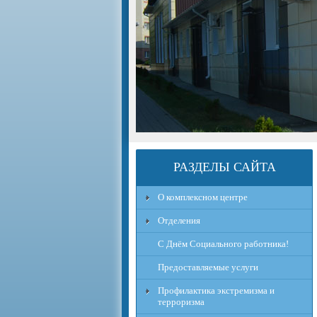
РАЗДЕЛЫ САЙТА
О комплексном центре
Отделения
С Днём Социального работника!
Предоставляемые услуги
Профилактика экстремизма и
терроризма