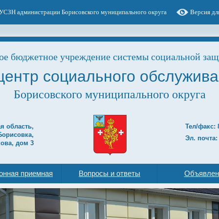
УСЗН администрации Борисовского муниципального округа
Версия дл
е бюджетное учреждение системы социальной защ
центр социального обслужива
Борисовского муниципального округа
ая область,
Тел/факс: 
Борисовка,
Эл. почта:
ова, дом 3
онная приемная
Вопросы и ответы
Объявлен