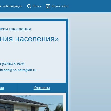
я слабовидящих
Поиск
Карта сайта
иты населения
ния населения»
8 (47246)
5-15-93
 kcson@bo.belregion.ru
ия
Контакты