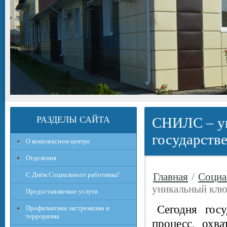
РАЗДЕЛЫ САЙТА
СНИЛС – ун
государств
О комплексном центре
Отделения
С Днём Социального работника!
Главная
/
Социа
уникальный клю
Предоставляемые услуги
Сегодня гос
Профилактика экстремизма и
терроризма
процесс, охв