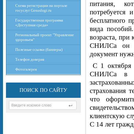
питания, ко
Схема регистрации на портале
госуслуг Gosuslugi.ru
потребуется и
бесплатного п
Государственная программа
«Доступная среда»
вида пособий
Региональный проект "Управление
возраста, при 
здоровьем"
СНИЛСа он э
Полезные ссылки (баннеры)
документ нужн
Телефон доверия
С 1 октября
Фотогалерея
СНИЛСа в р
застрахованн
ПОИСК ПО САЙТУ
страхования т
что оформит
свидетельств
клиентскую с
С 14 лет граж