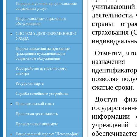
Порядок и условия предоставления
учитывающий 
социальных услуг
деятельности.
Предоставление социального
страны отра
обслуживания
страхования (
СИСТЕМА ДОЛГОВРЕМЕННОГО
УХОДА
индивидуальны
Подача заявления на признание
Отметим, что
гражданина нуждающимся в
социальном облуживании
назначения
Расcтройство аутистического
идентификатор
спектра
позволяя полу
Ресурсная карта
сжатые сроки.
Служба семейного устройства
Доступ физ
Попечительский совет
государстве
Проектная деятельность
информации 
учреждений 
Прожиточный минимум
обеспечиваетс
Национальный проект "Демография"