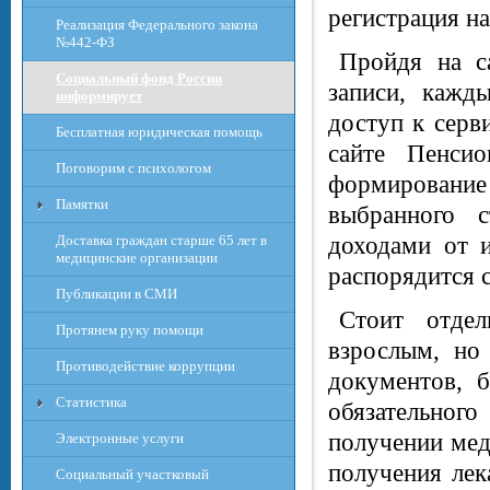
регистрация н
Реализация Федерального закона
№442-ФЗ
Пройдя на с
Социальный фонд России
записи, кажд
информирует
доступ к серв
Бесплатная юридическая помощь
сайте Пенси
Поговорим с психологом
формирование
Памятки
выбранного с
Доставка граждан старше 65 лет в
доходами от и
медицинские организации
распорядится с
Публикации в СМИ
Стоит отде
Протянем руку помощи
взрослым, но
Противодействие коррупции
документов, 
Статистика
обязательно
получении мед
Электронные услуги
получения лек
Социальный участковый