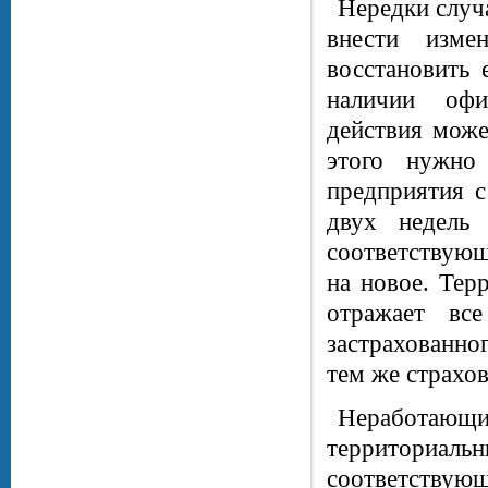
Нередки случ
внести изм
восстановить
наличии офи
действия може
этого нужно 
предприятия с
двух недель
соответствующ
на новое. Тер
отражает вс
застрахованно
тем же страхо
Неработающим
территориа
соответствую